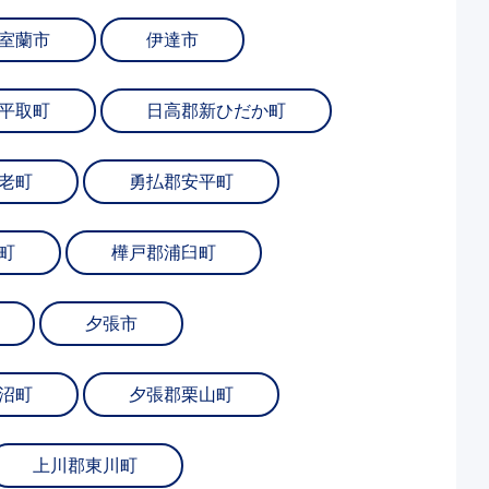
室蘭市
伊達市
平取町
日高郡新ひだか町
老町
勇払郡安平町
町
樺戸郡浦臼町
夕張市
沼町
夕張郡栗山町
上川郡東川町