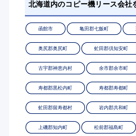
北海道内のコピー機リース会社
函館市
亀田郡七飯町
奥尻郡奥尻町
虻田郡倶知安町
古宇郡神恵内村
余市郡余市町
寿都郡黒松内町
寿都郡寿都町
虻田郡留寿都村
岩内郡共和町
上磯郡知内町
松前郡福島町