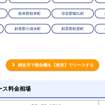
枝幸郡枝幸町
宗谷郡猿払村
斜里郡小清水町
斜里郡斜里町
網走市で複合機を
【格安】でリースする
ース料金相場