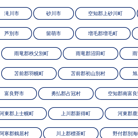
滝川市
砂川市
空知郡上砂川町
芦別市
留萌市
増毛郡増毛町
雨竜郡秩父別町
雨竜郡沼田町
雨
苫前郡羽幌町
苫前郡初山別村
旭
富良野市
勇払郡占冠村
空知郡南富良
河東郡上士幌町
上川郡新得町
河東郡鹿
阿寒郡鶴居村
川上郡標茶町
野付郡別海