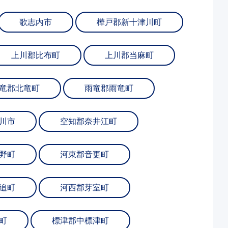
歌志内市
樺戸郡新十津川町
上川郡比布町
上川郡当麻町
竜郡北竜町
雨竜郡雨竜町
川市
空知郡奈井江町
野町
河東郡音更町
追町
河西郡芽室町
町
標津郡中標津町