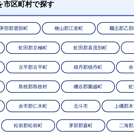
を市区町村で探す
茅部郡鹿部町
檜山郡江差町
爾志郡乙部
虻田郡京極町
虻田郡喜茂別町
古平郡古平町
積丹郡積丹町
余
島牧郡島牧村
磯谷郡蘭越町
虻
余市郡仁木町
北斗市
上磯郡木
松前郡松前町
茅部郡森町
二海郡