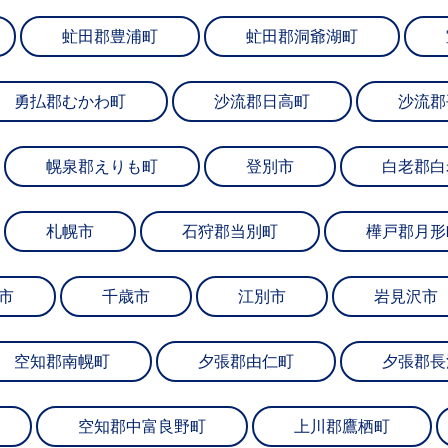
虻田郡豊浦町
虻田郡洞爺湖町
勇払郡むかわ町
沙流郡日高町
沙流郡
幌泉郡えりも町
登別市
白老郡白
札幌市
石狩郡当別町
樺戸郡月形
市
千歳市
江別市
岩見沢市
空知郡南幌町
夕張郡由仁町
夕張郡長
空知郡中富良野町
上川郡鷹栖町