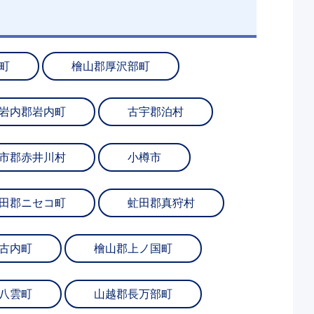
町
檜山郡厚沢部町
岩内郡岩内町
古宇郡泊村
市郡赤井川村
小樽市
田郡ニセコ町
虻田郡真狩村
古内町
檜山郡上ノ国町
八雲町
山越郡長万部町