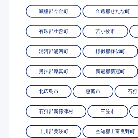
瀬棚郡今金町
久遠郡せたな町
有珠郡壮瞥町
苫小牧市
浦河郡浦河町
様似郡様似町
勇払郡厚真町
新冠郡新冠町
北広島市
恵庭市
石狩
石狩郡新篠津村
三笠市
上川郡美瑛町
空知郡上富良野町