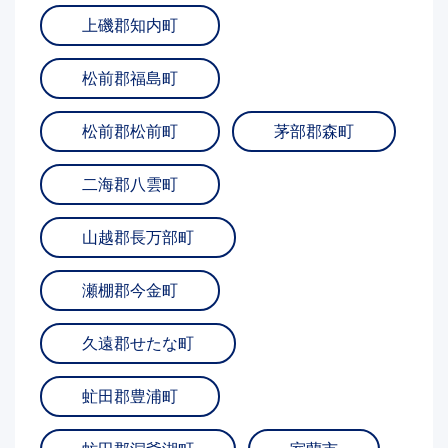
上磯郡知内町
松前郡福島町
松前郡松前町
茅部郡森町
二海郡八雲町
山越郡長万部町
瀬棚郡今金町
久遠郡せたな町
虻田郡豊浦町