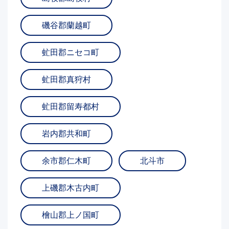
磯谷郡蘭越町
虻田郡ニセコ町
虻田郡真狩村
虻田郡留寿都村
岩内郡共和町
余市郡仁木町
北斗市
上磯郡木古内町
檜山郡上ノ国町