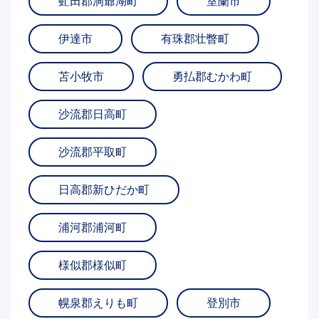
虻田郡洞爺湖町
室蘭市
伊達市
有珠郡壮瞥町
苫小牧市
勇払郡むかわ町
沙流郡日高町
沙流郡平取町
日高郡新ひだか町
浦河郡浦河町
様似郡様似町
幌泉郡えりも町
登別市