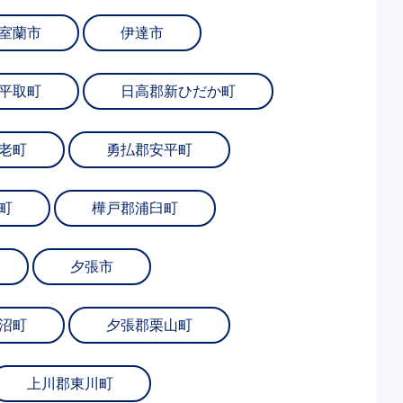
室蘭市
伊達市
平取町
日高郡新ひだか町
老町
勇払郡安平町
町
樺戸郡浦臼町
夕張市
沼町
夕張郡栗山町
上川郡東川町