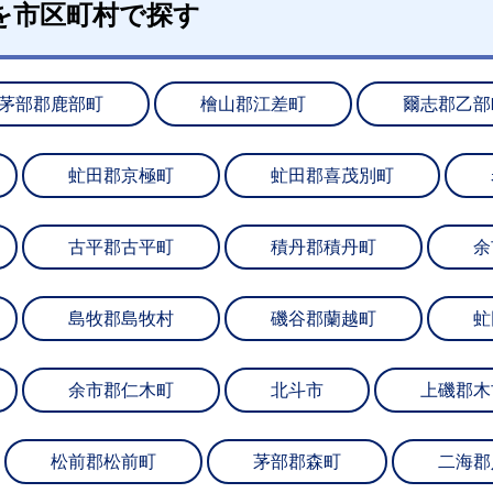
を市区町村で探す
茅部郡鹿部町
檜山郡江差町
爾志郡乙部
虻田郡京極町
虻田郡喜茂別町
古平郡古平町
積丹郡積丹町
余
島牧郡島牧村
磯谷郡蘭越町
虻
余市郡仁木町
北斗市
上磯郡木
松前郡松前町
茅部郡森町
二海郡