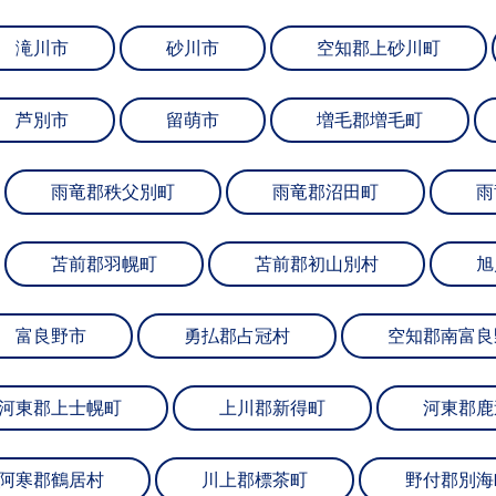
滝川市
砂川市
空知郡上砂川町
芦別市
留萌市
増毛郡増毛町
雨竜郡秩父別町
雨竜郡沼田町
雨
苫前郡羽幌町
苫前郡初山別村
旭
富良野市
勇払郡占冠村
空知郡南富良
河東郡上士幌町
上川郡新得町
河東郡鹿
阿寒郡鶴居村
川上郡標茶町
野付郡別海