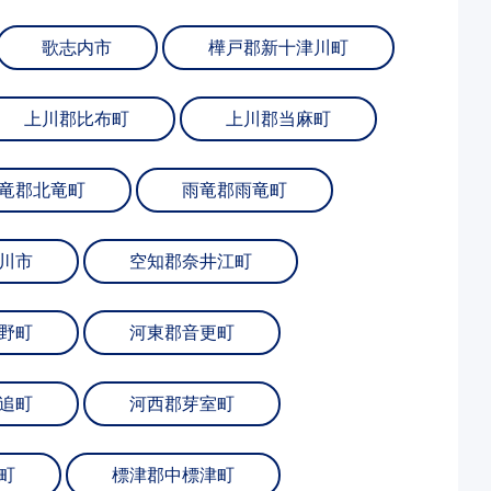
歌志内市
樺戸郡新十津川町
上川郡比布町
上川郡当麻町
竜郡北竜町
雨竜郡雨竜町
川市
空知郡奈井江町
野町
河東郡音更町
追町
河西郡芽室町
町
標津郡中標津町