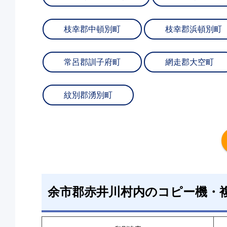
枝幸郡中頓別町
枝幸郡浜頓別町
常呂郡訓子府町
網走郡大空町
紋別郡湧別町
余市郡赤井川村内のコピー機・