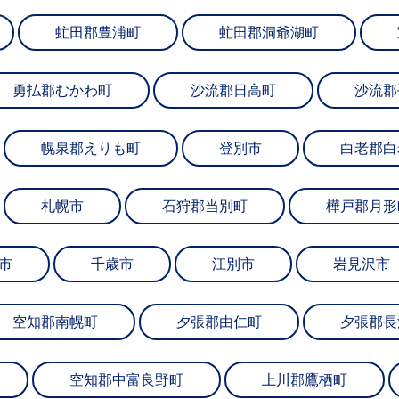
虻田郡豊浦町
虻田郡洞爺湖町
勇払郡むかわ町
沙流郡日高町
沙流郡
幌泉郡えりも町
登別市
白老郡白
札幌市
石狩郡当別町
樺戸郡月形
市
千歳市
江別市
岩見沢市
空知郡南幌町
夕張郡由仁町
夕張郡長
空知郡中富良野町
上川郡鷹栖町