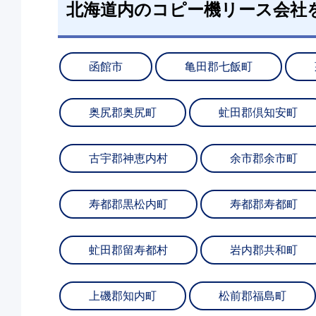
北海道内のコピー機リース会社
函館市
亀田郡七飯町
奥尻郡奥尻町
虻田郡倶知安町
古宇郡神恵内村
余市郡余市町
寿都郡黒松内町
寿都郡寿都町
虻田郡留寿都村
岩内郡共和町
上磯郡知内町
松前郡福島町