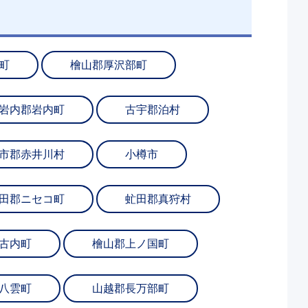
町
檜山郡厚沢部町
岩内郡岩内町
古宇郡泊村
市郡赤井川村
小樽市
田郡ニセコ町
虻田郡真狩村
古内町
檜山郡上ノ国町
八雲町
山越郡長万部町