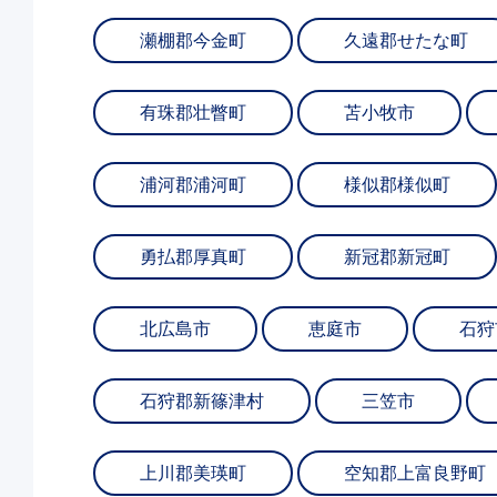
瀬棚郡今金町
久遠郡せたな町
有珠郡壮瞥町
苫小牧市
浦河郡浦河町
様似郡様似町
勇払郡厚真町
新冠郡新冠町
北広島市
恵庭市
石狩
石狩郡新篠津村
三笠市
上川郡美瑛町
空知郡上富良野町