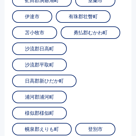
虻田郡洞爺湖町
室蘭市
伊達市
有珠郡壮瞥町
苫小牧市
勇払郡むかわ町
沙流郡日高町
沙流郡平取町
日高郡新ひだか町
浦河郡浦河町
様似郡様似町
幌泉郡えりも町
登別市