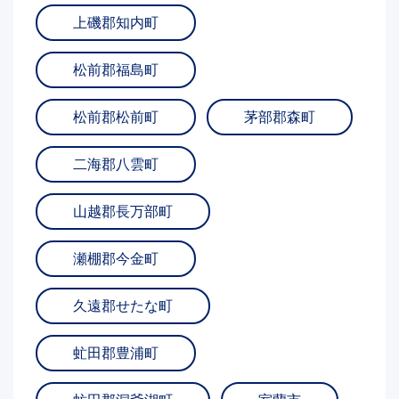
上磯郡知内町
松前郡福島町
松前郡松前町
茅部郡森町
二海郡八雲町
山越郡長万部町
瀬棚郡今金町
久遠郡せたな町
虻田郡豊浦町