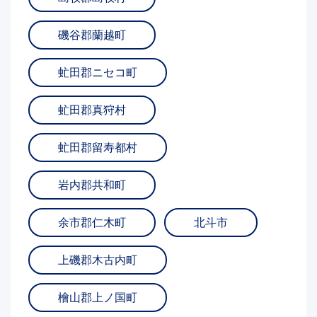
磯谷郡蘭越町
虻田郡ニセコ町
虻田郡真狩村
虻田郡留寿都村
岩内郡共和町
余市郡仁木町
北斗市
上磯郡木古内町
檜山郡上ノ国町