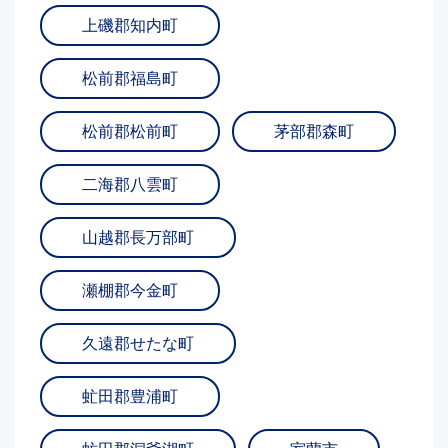
上磯郡知内町
松前郡福島町
松前郡松前町
茅部郡森町
二海郡八雲町
山越郡長万部町
瀬棚郡今金町
久遠郡せたな町
虻田郡豊浦町