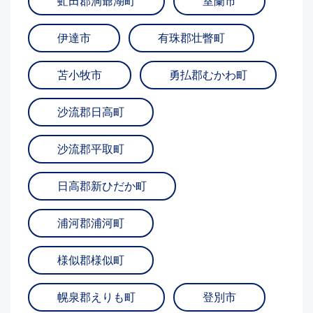
虻田郡洞爺湖町
室蘭市
伊達市
有珠郡壮瞥町
苫小牧市
勇払郡むかわ町
沙流郡日高町
沙流郡平取町
日高郡新ひだか町
浦河郡浦河町
様似郡様似町
幌泉郡えりも町
登別市