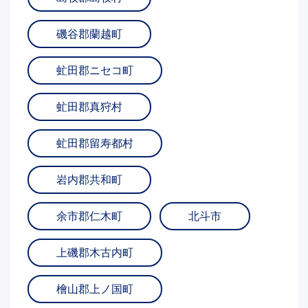
磯谷郡蘭越町
虻田郡ニセコ町
虻田郡真狩村
虻田郡留寿都村
岩内郡共和町
余市郡仁木町
北斗市
上磯郡木古内町
檜山郡上ノ国町