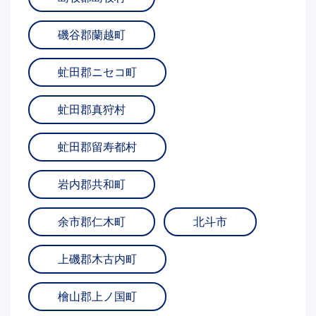
磯谷郡蘭越町
虻田郡ニセコ町
虻田郡真狩村
虻田郡留寿都村
岩内郡共和町
余市郡仁木町
北斗市
上磯郡木古内町
檜山郡上ノ国町