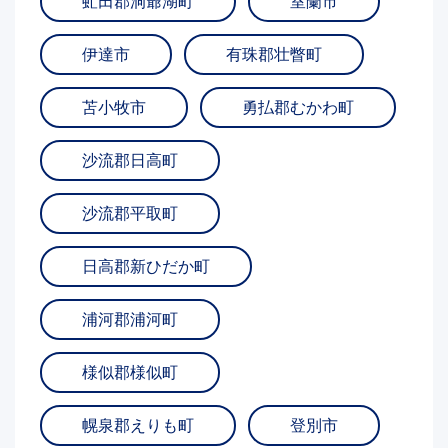
虻田郡洞爺湖町
室蘭市
伊達市
有珠郡壮瞥町
苫小牧市
勇払郡むかわ町
沙流郡日高町
沙流郡平取町
日高郡新ひだか町
浦河郡浦河町
様似郡様似町
幌泉郡えりも町
登別市