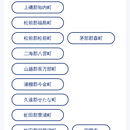
上磯郡知内町
松前郡福島町
松前郡松前町
茅部郡森町
二海郡八雲町
山越郡長万部町
瀬棚郡今金町
久遠郡せたな町
虻田郡豊浦町