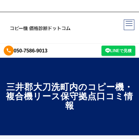
050-7586-9013
LINEで見積
三井郡大刀洗町内のコピー機・
複合機リース保守拠点口コミ情
報