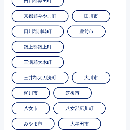
田川郡添田町
京都郡みやこ町
田川市
田川郡川崎町
豊前市
築上郡築上町
三潴郡大木町
三井郡大刀洗町
大川市
柳川市
筑後市
八女市
八女郡広川町
みやま市
大牟田市