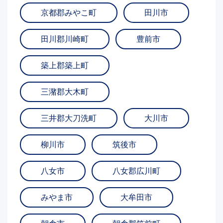
京都郡みやこ町
田川市
田川郡川崎町
豊前市
築上郡築上町
三潴郡大木町
三井郡大刀洗町
大川市
柳川市
筑後市
八女市
八女郡広川町
みやま市
大牟田市