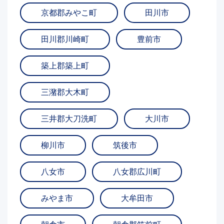
京都郡みやこ町
田川市
田川郡川崎町
豊前市
築上郡築上町
三潴郡大木町
三井郡大刀洗町
大川市
柳川市
筑後市
八女市
八女郡広川町
みやま市
大牟田市