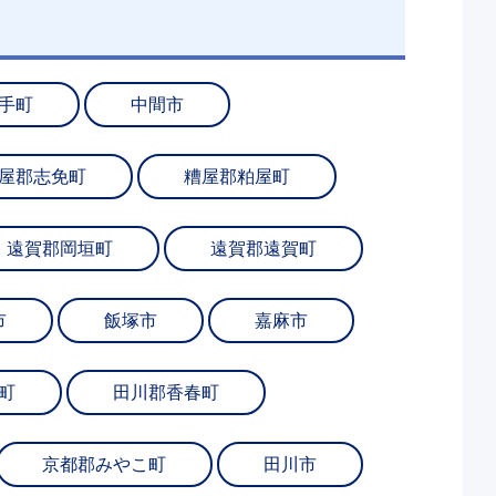
手町
中間市
屋郡志免町
糟屋郡粕屋町
遠賀郡岡垣町
遠賀郡遠賀町
市
飯塚市
嘉麻市
町
田川郡香春町
京都郡みやこ町
田川市