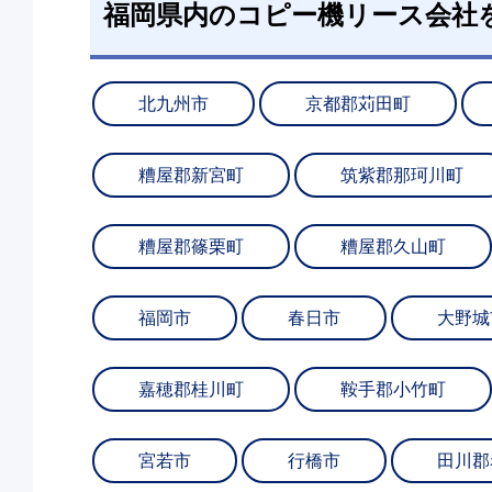
福岡県内のコピー機リース会社
北九州市
京都郡苅田町
糟屋郡新宮町
筑紫郡那珂川町
糟屋郡篠栗町
糟屋郡久山町
福岡市
春日市
大野城
嘉穂郡桂川町
鞍手郡小竹町
宮若市
行橋市
田川郡