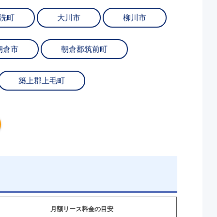
洗町
大川市
柳川市
朝倉市
朝倉郡筑前町
築上郡上毛町
月額リース料金の目安