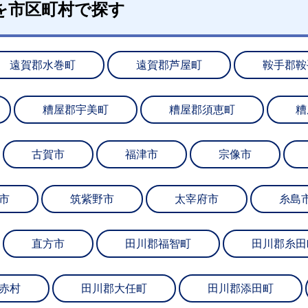
を市区町村で探す
遠賀郡水巻町
遠賀郡芦屋町
鞍手郡鞍
糟屋郡宇美町
糟屋郡須恵町
糟
古賀市
福津市
宗像市
市
筑紫野市
太宰府市
糸島
直方市
田川郡福智町
田川郡糸田
赤村
田川郡大任町
田川郡添田町