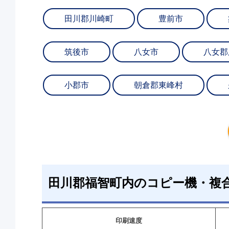
田川郡川崎町
豊前市
筑後市
八女市
八女郡
小郡市
朝倉郡東峰村
田川郡福智町内のコピー機・複
印刷速度