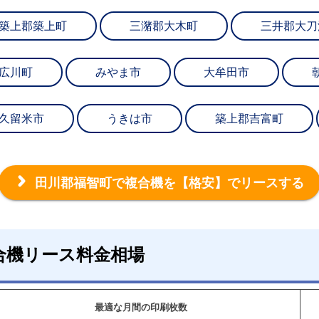
築上郡築上町
三潴郡大木町
三井郡大刀
広川町
みやま市
大牟田市
久留米市
うきは市
築上郡吉富町
田川郡福智町で複合機を
【格安】でリースする
合機リース料金相場
最適な月間の印刷枚数