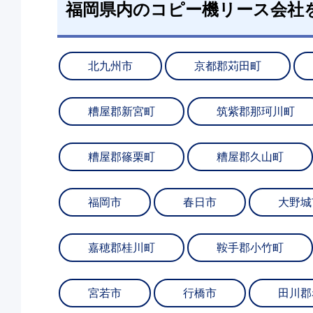
福岡県内のコピー機リース会社
北九州市
京都郡苅田町
糟屋郡新宮町
筑紫郡那珂川町
糟屋郡篠栗町
糟屋郡久山町
福岡市
春日市
大野城
嘉穂郡桂川町
鞍手郡小竹町
宮若市
行橋市
田川郡