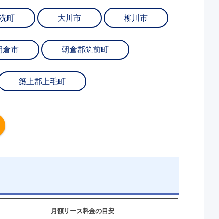
洗町
大川市
柳川市
朝倉市
朝倉郡筑前町
築上郡上毛町
月額リース料金の目安