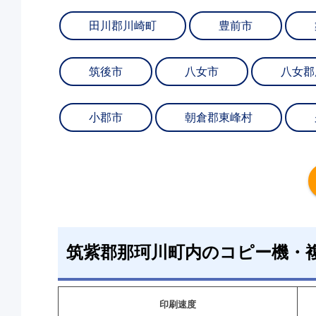
田川郡川崎町
豊前市
筑後市
八女市
八女郡
小郡市
朝倉郡東峰村
筑紫郡那珂川町内のコピー機・
印刷速度