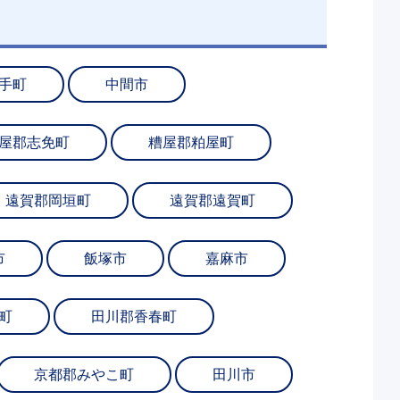
手町
中間市
屋郡志免町
糟屋郡粕屋町
遠賀郡岡垣町
遠賀郡遠賀町
市
飯塚市
嘉麻市
町
田川郡香春町
京都郡みやこ町
田川市