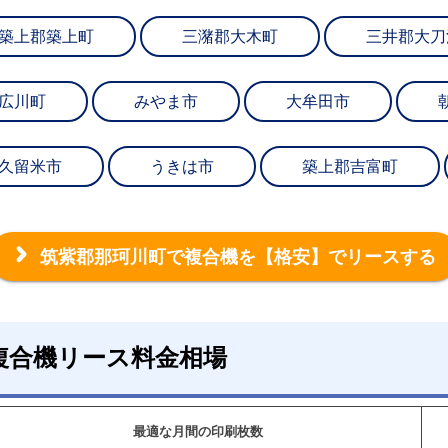
築上郡築上町
三潴郡大木町
三井郡大刀
広川町
みやま市
大牟田市
久留米市
うきは市
築上郡吉富町
筑紫郡那珂川町で複合機を
【格安】でリースする
複合機リース料金相場
最適な月間の印刷枚数