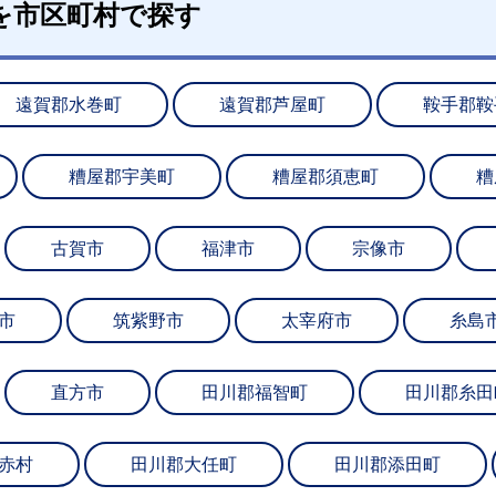
を市区町村で探す
遠賀郡水巻町
遠賀郡芦屋町
鞍手郡鞍
糟屋郡宇美町
糟屋郡須恵町
糟
古賀市
福津市
宗像市
市
筑紫野市
太宰府市
糸島
直方市
田川郡福智町
田川郡糸田
赤村
田川郡大任町
田川郡添田町