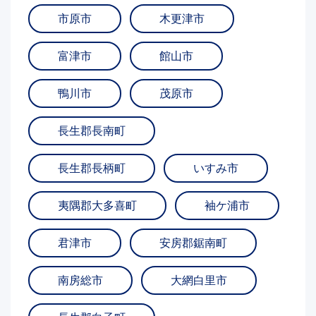
市原市
木更津市
富津市
館山市
鴨川市
茂原市
長生郡長南町
長生郡長柄町
いすみ市
夷隅郡大多喜町
袖ケ浦市
君津市
安房郡鋸南町
南房総市
大網白里市