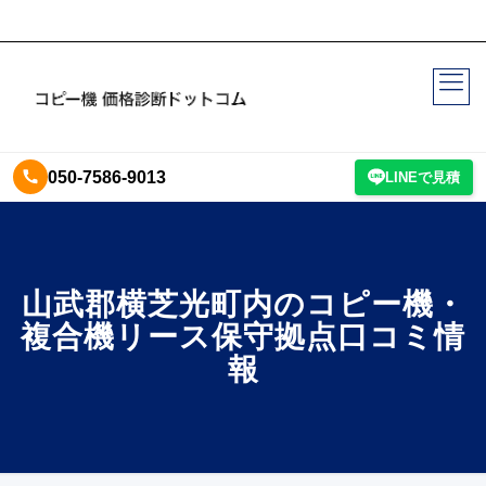
050-7586-9013
LINEで見積
山武郡横芝光町内のコピー機・
複合機リース保守拠点口コミ情
報