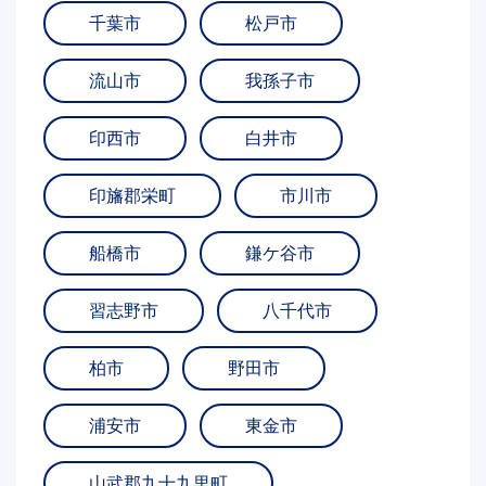
千葉市
松戸市
流山市
我孫子市
印西市
白井市
印旛郡栄町
市川市
船橋市
鎌ケ谷市
習志野市
八千代市
柏市
野田市
浦安市
東金市
山武郡九十九里町