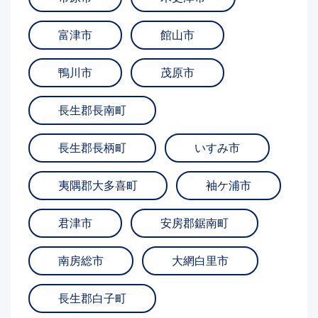
富津市
館山市
鴨川市
茂原市
長生郡長南町
長生郡長柄町
いすみ市
夷隅郡大多喜町
袖ケ浦市
君津市
安房郡鋸南町
南房総市
大網白里市
長生郡白子町