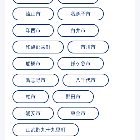
流山市
我孫子市
印西市
白井市
印旛郡栄町
市川市
船橋市
鎌ケ谷市
習志野市
八千代市
柏市
野田市
浦安市
東金市
山武郡九十九里町