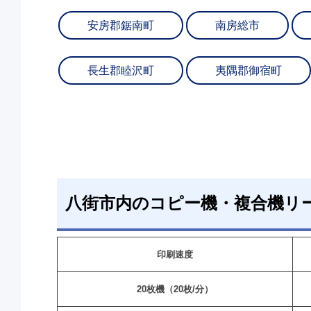
安房郡鋸南町
南房総市
長生郡睦沢町
夷隅郡御宿町
八街市内のコピー機・複合機リ
印刷速度
20枚機（20枚/分）