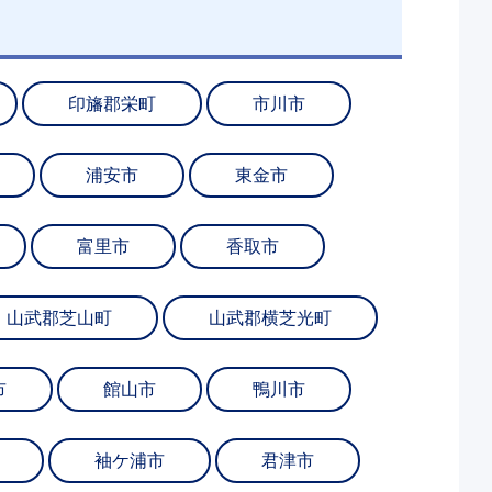
印旛郡栄町
市川市
浦安市
東金市
富里市
香取市
山武郡芝山町
山武郡横芝光町
市
館山市
鴨川市
袖ケ浦市
君津市