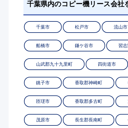
千葉県内のコピー機リース会社
千葉市
松戸市
流山市
船橋市
鎌ケ谷市
習志
山武郡九十九里町
四街道市
銚子市
香取郡神崎町
匝瑳市
香取郡多古町
茂原市
長生郡長南町