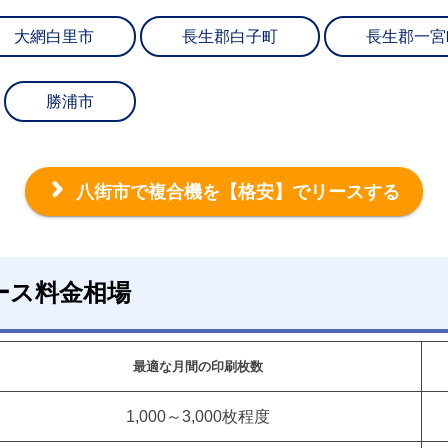
大網白里市
長生郡白子町
長生郡一宮
勝浦市
八街市で複合機を
【格安】でリースする
ース料金相場
最適な月間の印刷枚数
1,000～3,000枚程度