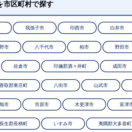
を市区町村で探す
我孫子市
印西市
白井市
野市
八千代市
柏市
野田市
佐倉市
印旛郡酒々井町
成田市
香取郡東庄町
八街市
山武市
旭市
市原市
木更津市
富津
長生郡長柄町
いすみ市
夷隅郡大多喜町