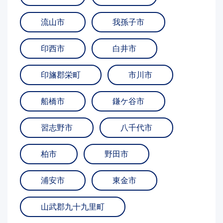
流山市
我孫子市
印西市
白井市
印旛郡栄町
市川市
船橋市
鎌ケ谷市
習志野市
八千代市
柏市
野田市
浦安市
東金市
山武郡九十九里町