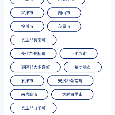
富津市
館山市
鴨川市
茂原市
長生郡長南町
長生郡長柄町
いすみ市
夷隅郡大多喜町
袖ケ浦市
君津市
安房郡鋸南町
南房総市
大網白里市
長生郡白子町