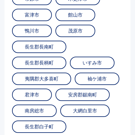
富津市
館山市
鴨川市
茂原市
長生郡長南町
長生郡長柄町
いすみ市
夷隅郡大多喜町
袖ケ浦市
君津市
安房郡鋸南町
南房総市
大網白里市
長生郡白子町