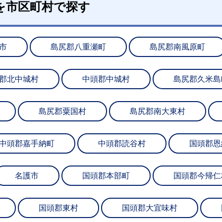
を市区町村で探す
市
島尻郡八重瀬町
島尻郡南風原町
郡北中城村
中頭郡中城村
島尻郡久米島
島尻郡粟国村
島尻郡南大東村
中頭郡嘉手納町
中頭郡読谷村
国頭郡恩
名護市
国頭郡本部町
国頭郡今帰仁
国頭郡東村
国頭郡大宜味村