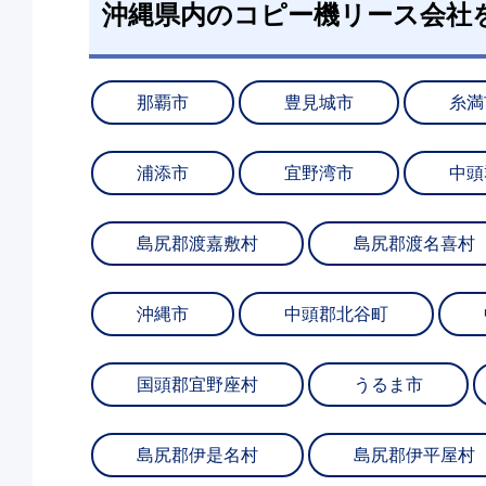
沖縄県内のコピー機リース会社
那覇市
豊見城市
糸満
浦添市
宜野湾市
中頭
島尻郡渡嘉敷村
島尻郡渡名喜村
沖縄市
中頭郡北谷町
国頭郡宜野座村
うるま市
島尻郡伊是名村
島尻郡伊平屋村