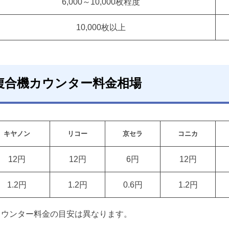
6,000～10,000枚程度
10,000枚以上
複合機カウンター料金相場
キヤノン
リコー
京セラ
コニカ
12円
12円
6円
12円
1.2円
1.2円
0.6円
1.2円
カウンター料金の目安は異なります。