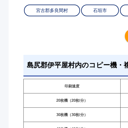
宮古郡多良間村
石垣市
島尻郡伊平屋村内のコピー機・
印刷速度
20枚機（20枚/分）
30枚機（30枚/分）