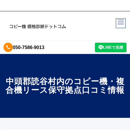
050-7586-9013
LINEで見積
中頭郡読谷村内のコピー機・複
合機リース保守拠点口コミ情報