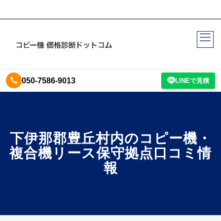
050-7586-9013
LINEで見積
下伊那郡豊丘村内のコピー機・
複合機リース保守拠点口コミ情
報