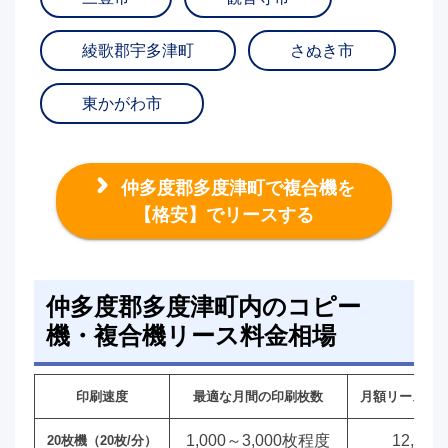
綾歌郡宇多津町
さぬき市
東かがわ市
仲多度郡多度津町で複合機を
【格安】でリースする
仲多度郡多度津町内のコピー
機・複合機リース料金相場
印刷速度
最適な月間の印刷枚数
月額リース料
1,000～3,000枚程度
12,00
20枚機（20枚/分）