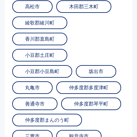
高松市
木田郡三木町
綾歌郡綾川町
香川郡直島町
小豆郡土庄町
小豆郡小豆島町
坂出市
丸亀市
仲多度郡多度津町
善通寺市
仲多度郡琴平町
仲多度郡まんのう町
三豊市
観音寺市