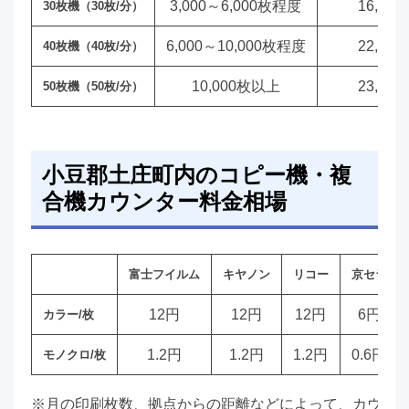
3,000～6,000枚程度
16,00
30枚機（30枚/分）
6,000～10,000枚程度
22,00
40枚機（40枚/分）
10,000枚以上
23,00
50枚機（50枚/分）
小豆郡土庄町内のコピー機・複
合機カウンター料金相場
富士フイルム
キヤノン
リコー
京セラ
12円
12円
12円
6円
カラー/枚
1.2円
1.2円
1.2円
0.6円
モノクロ/枚
※月の印刷枚数、拠点からの距離などによって、カウン