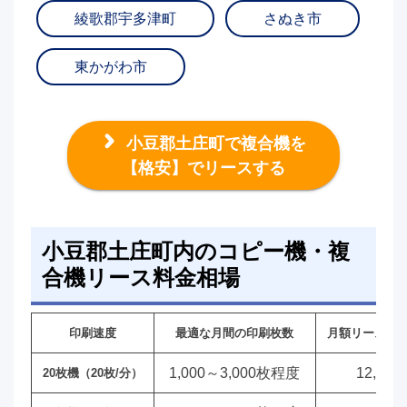
綾歌郡宇多津町
さぬき市
東かがわ市
小豆郡土庄町で複合機を
【格安】でリースする
小豆郡土庄町内のコピー機・複
合機リース料金相場
印刷速度
最適な月間の印刷枚数
月額リース料
1,000～3,000枚程度
12,00
20枚機（20枚/分）