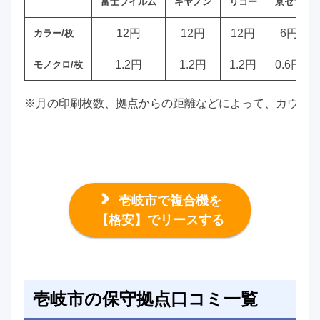
富士フイルム
キヤノン
リコー
京セラ
12円
12円
12円
6円
カラー/枚
1.2円
1.2円
1.2円
0.6円
モノクロ/枚
※月の印刷枚数、拠点からの距離などによって、カウン
壱岐市で複合機を
【格安】でリースする
壱岐市の保守拠点口コミ一覧