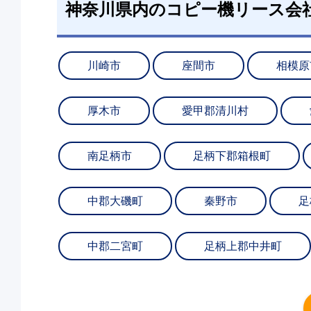
神奈川県内のコピー機リース会
川崎市
座間市
相模原
厚木市
愛甲郡清川村
南足柄市
足柄下郡箱根町
中郡大磯町
秦野市
足
中郡二宮町
足柄上郡中井町