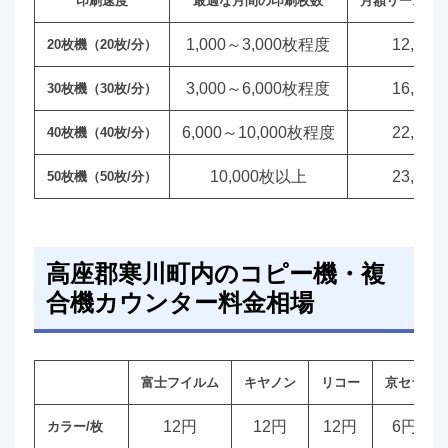
印刷速度
最適な月間の印刷枚数
月額リース料
1,000～3,000枚程度
12,00
20枚機（20枚/分）
3,000～6,000枚程度
16,00
30枚機（30枚/分）
6,000～10,000枚程度
22,00
40枚機（40枚/分）
10,000枚以上
23,00
50枚機（50枚/分）
高座郡寒川町内のコピー機・複
合機カウンター料金相場
富士フイルム
キヤノン
リコー
京セラ
12円
12円
12円
6円
カラー/枚