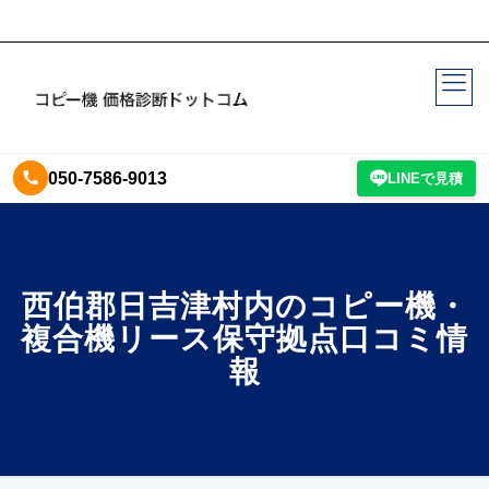
050-7586-9013
LINEで見積
西伯郡日吉津村内のコピー機・
複合機リース保守拠点口コミ情
報