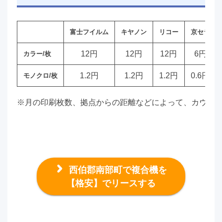
富士フイルム
キヤノン
リコー
京セラ
12円
12円
12円
6円
カラー/枚
1.2円
1.2円
1.2円
0.6円
モノクロ/枚
※月の印刷枚数、拠点からの距離などによって、カウン
西伯郡南部町で複合機を
【格安】でリースする