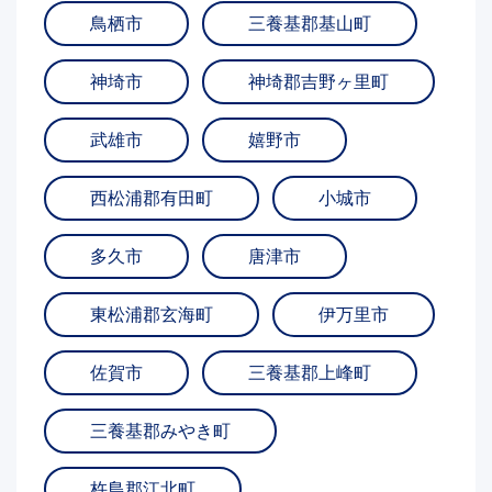
鳥栖市
三養基郡基山町
神埼市
神埼郡吉野ヶ里町
武雄市
嬉野市
西松浦郡有田町
小城市
多久市
唐津市
東松浦郡玄海町
伊万里市
佐賀市
三養基郡上峰町
三養基郡みやき町
杵島郡江北町