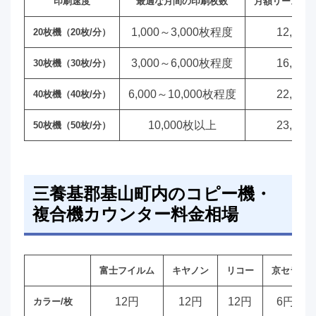
印刷速度
最適な月間の印刷枚数
月額リース料
1,000～3,000枚程度
12,00
20枚機（20枚/分）
3,000～6,000枚程度
16,00
30枚機（30枚/分）
6,000～10,000枚程度
22,00
40枚機（40枚/分）
10,000枚以上
23,00
50枚機（50枚/分）
三養基郡基山町内のコピー機・
複合機カウンター料金相場
富士フイルム
キヤノン
リコー
京セラ
12円
12円
12円
6円
カラー/枚