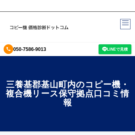
050-7586-9013
LINEで見積
三養基郡基山町内のコピー機・
複合機リース保守拠点口コミ情
報