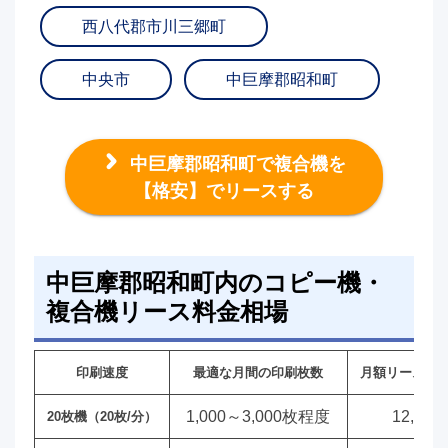
西八代郡市川三郷町
中央市
中巨摩郡昭和町
中巨摩郡昭和町で複合機を
【格安】でリースする
中巨摩郡昭和町内のコピー機・
複合機リース料金相場
印刷速度
最適な月間の印刷枚数
月額リース料
1,000～3,000枚程度
12,00
20枚機（20枚/分）