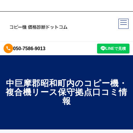
050-7586-9013
LINEで見積
中巨摩郡昭和町内のコピー機・
複合機リース保守拠点口コミ情
報