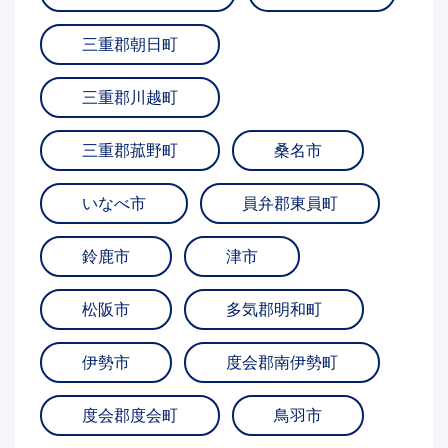
三重郡朝日町
三重郡川越町
三重郡菰野町
桑名市
いなべ市
員弁郡東員町
鈴鹿市
津市
松阪市
多気郡明和町
伊勢市
度会郡南伊勢町
度会郡度会町
鳥羽市