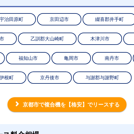
宇治田原町
京田辺市
綴喜郡井手町
市
乙訓郡大山崎町
木津川市
福知山市
亀岡市
南丹市
伊根町
京丹後市
与謝郡与謝野町
京都市で複合機を
【格安】でリースする