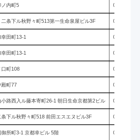
ノ内町5
075-694-55
二条下ル秋野々町513第一生命泉屋ビル3F
075-211-08
田町13-1
075-692-15
田町13-1
075-692-16
口町108
075-382-03
殿町77
075-605-55
小路西入ル藤本寄町26-1 朝日生命京都第2ビル
050-3534-6
条下ル秋野々町518 前田エスエヌビル3F
050-3534-6
所町3-1 京都幸ビル 5階
075-406-74