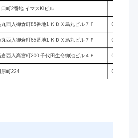
口町2番地 イマスKIビル
丸西入御倉町85番地1 ＫＤＸ烏丸ビル７Ｆ
075-255-30
丸西入御倉町85番地1 ＫＤＸ烏丸ビル７Ｆ
075-241-02
倉西入高宮町200 千代田生命御池ビル４Ｆ
075-223-04
原町224
075-642-82