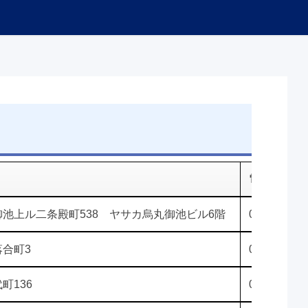
電話番号
池上ル二条殿町538 ヤサカ烏丸御池ビル6階
075-221-38
合町3
075-672-83
町136
075-672-81