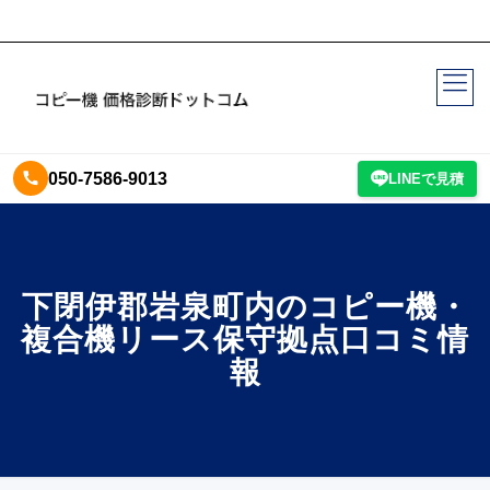
050-7586-9013
LINEで見積
下閉伊郡岩泉町内のコピー機・
複合機リース保守拠点口コミ情
報