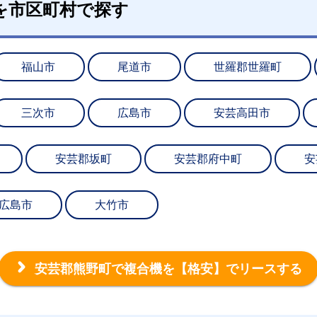
を市区町村で探す
福山市
尾道市
世羅郡世羅町
三次市
広島市
安芸高田市
安芸郡坂町
安芸郡府中町
安
広島市
大竹市
安芸郡熊野町で複合機を
【格安】でリースする