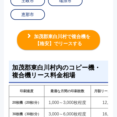
土岐市
瑞浪市
恵那市
加茂郡東白川村で複合機を
【格安】でリースする
加茂郡東白川村内のコピー機・
複合機リース料金相場
印刷速度
最適な月間の印刷枚数
月額リース料
1,000～3,000枚程度
12,00
20枚機（20枚/分）
3,000～6,000枚程度
16,00
30枚機（30枚/分）