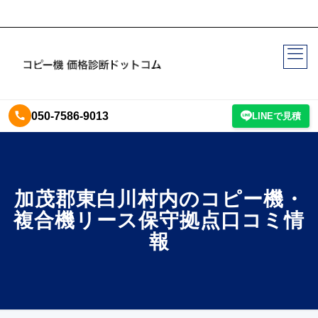
050-7586-9013
LINEで見積
加茂郡東白川村内のコピー機・
複合機リース保守拠点口コミ情
報