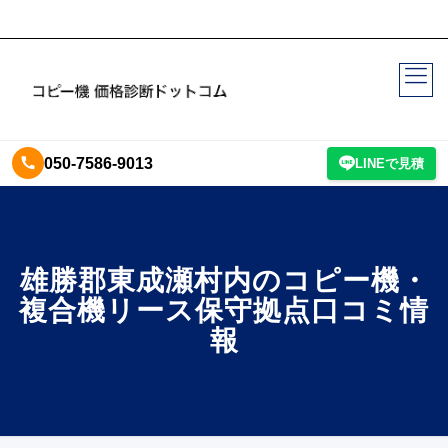
050-7586-9013
LINEで見積
雄勝郡東成瀬村内のコピー機・
複合機リース保守拠点口コミ情
報