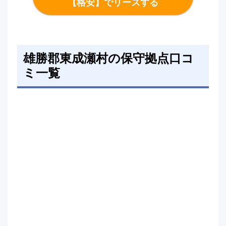
【格安】でリースする
雄勝郡東成瀬村の保守拠点口コ
ミ一覧