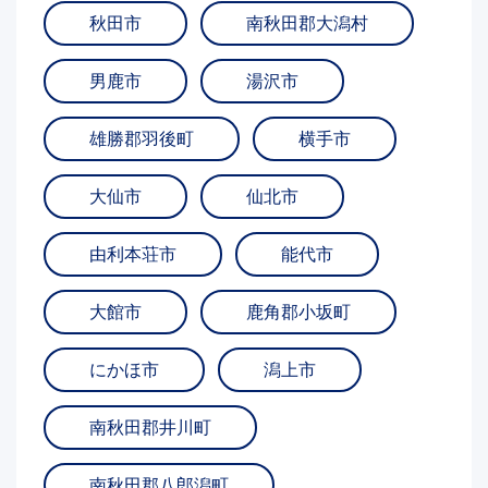
秋田市
南秋田郡大潟村
男鹿市
湯沢市
雄勝郡羽後町
横手市
大仙市
仙北市
由利本荘市
能代市
大館市
鹿角郡小坂町
にかほ市
潟上市
南秋田郡井川町
南秋田郡八郎潟町