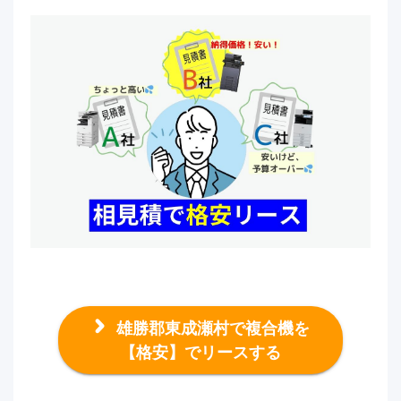
雄勝郡東成瀬村で複合機を
【格安】でリースする