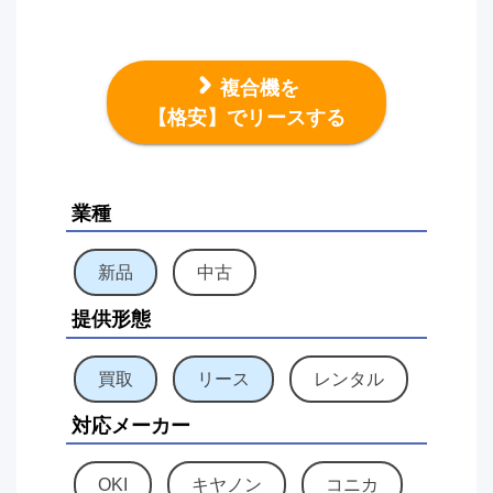
複合機を
【格安】でリースする
業種
新品
中古
提供形態
買取
リース
レンタル
対応メーカー
OKI
キヤノン
コニカ