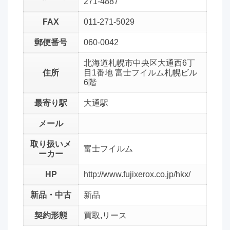
271-4887
FAX
011-271-5029
郵便番号
060-0042
北海道札幌市中央区大通西6丁
住所
目1番地 富士フイルム札幌ビル
6階
最寄り駅
大通駅
メール
取り扱いメ
富士フイルム
ーカー
HP
http://www.fujixerox.co.jp/hkx/
新品・中古
新品
契約形態
買取,リース