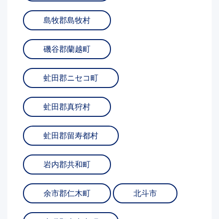
島牧郡島牧村
磯谷郡蘭越町
虻田郡ニセコ町
虻田郡真狩村
虻田郡留寿都村
岩内郡共和町
余市郡仁木町
北斗市