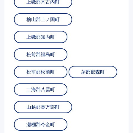
上磯郡木古内町
檜山郡上ノ国町
上磯郡知内町
松前郡福島町
松前郡松前町
茅部郡森町
二海郡八雲町
山越郡長万部町
瀬棚郡今金町