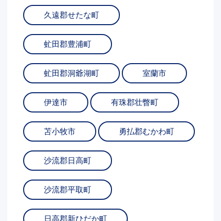
久遠郡せたな町
虻田郡豊浦町
虻田郡洞爺湖町
室蘭市
伊達市
有珠郡壮瞥町
苫小牧市
勇払郡むかわ町
沙流郡日高町
沙流郡平取町
日高郡新ひだか町