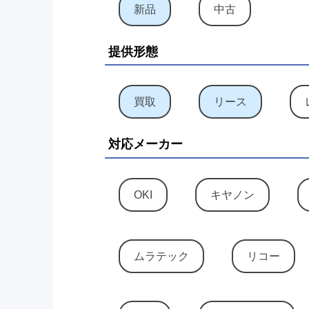
新品
中古
提供形態
買取
リース
対応メーカー
OKI
キヤノン
ムラテック
リコー