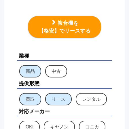
複合機を
【格安】でリースする
業種
新品
中古
提供形態
買取
リース
レンタル
対応メーカー
OKI
キヤノン
コニカ