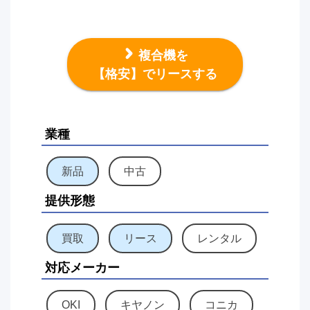
複合機を
【格安】でリースする
業種
新品
中古
提供形態
買取
リース
レンタル
対応メーカー
OKI
キヤノン
コニカ