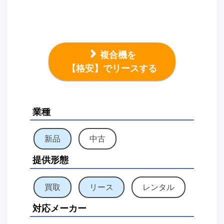
複合機を
【格安】でリースする
業種
新品
中古
提供形態
買取
リース
レンタル
対応メーカー