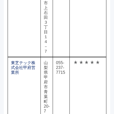
市
上
石
田
３
丁
目
１
４
－
７
東芝テック株
山
055-
式会社甲府営
梨
237-
業所
県
7715
甲
府
市
青
葉
町
20-
7