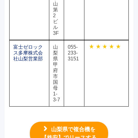
山
第
2
ビ
ル
3F
富士ゼロック
山
055-
ス多摩株式会
梨
233-
社山梨営業部
県
3151
甲
府
市
国
母
1-
3-7
山梨県で複合機を
【格安】でリースする