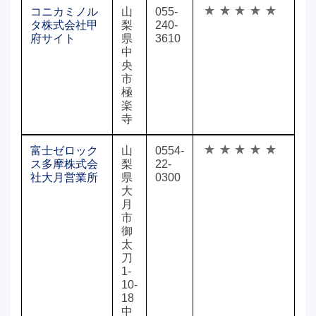
コニカミノル
山
055-
タ株式会社甲
梨
240-
府サイト
県
3610
中
央
市
極
楽
寺
富士ゼロック
山
0554-
ス多摩株式会
梨
22-
社大月営業所
県
0300
大
月
市
御
太
刀
1-
10-
18
中