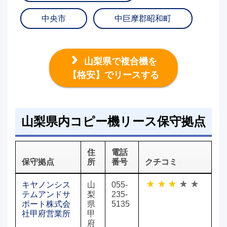
中央市
中巨摩郡昭和町
山梨県で複合機を
【格安】でリースする
山梨県内コピー機リース保守拠点
住
電話
保守拠点
所
番号
クチコミ
キヤノンシス
山
055-
テムアンドサ
梨
235-
ポート株式会
県
5135
社甲府営業所
甲
府