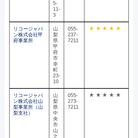
5-
11-
3
リコージャパ
山
055-
ン株式会社甲
梨
237-
府事業所
県
7211
甲
府
市
幸
町
23-
10
リコージャパ
山
055-
ン株式会社山
梨
273-
梨事業所（山
県
7211
梨支社）
中
央
市
山
之