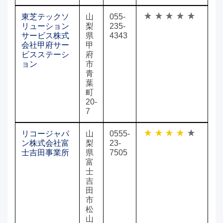
東芝テックソ
山
055-
リューション
梨
235-
サービス株式
県
4343
会社甲府サー
甲
ビスステーシ
府
ョン
市
青
葉
町
20-
7
リコージャパ
山
0555-
ン株式会社富
梨
23-
士吉田事業所
県
7505
富
士
吉
田
市
松
山