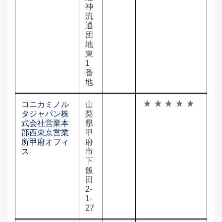
神
流
通
団
地
東
1
番
地
コニカミノル
山
タジャパン株
梨
式会社営業本
県
部西東京営業
甲
所甲府オフィ
府
ス
市
下
飯
田
2-
1-
27