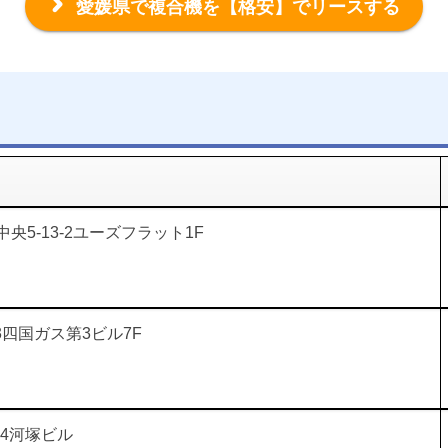
愛媛県で複合機を
【格安】でリースする
5-13-2ユーズフラット1F
3四国ガス第3ビル7F
14河塚ビル