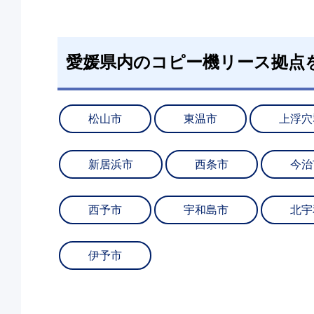
愛媛県内のコピー機リース拠点
松山市
東温市
上浮穴
新居浜市
西条市
今治
西予市
宇和島市
北宇
伊予市