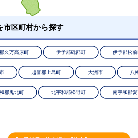
を市区町村から探す
郡久万高原町
伊予郡砥部町
伊予郡松前
市
越智郡上島町
大洲市
八
和郡鬼北町
北宇和郡松野町
南宇和郡愛