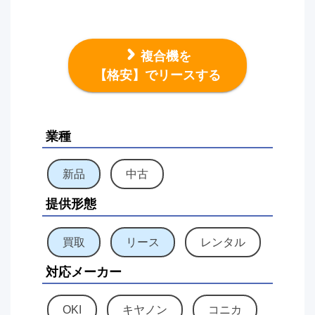
複合機を
【格安】でリースする
業種
新品
中古
提供形態
買取
リース
レンタル
対応メーカー
OKI
キヤノン
コニカ