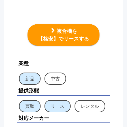
複合機を
【格安】でリースする
業種
新品
中古
提供形態
買取
リース
レンタル
対応メーカー