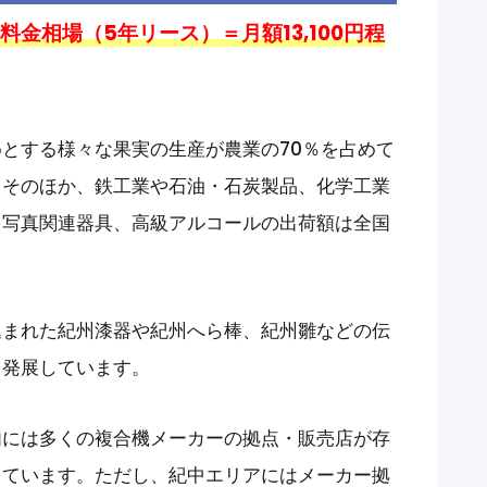
金相場（5年リース）＝月額13,100円程
とする様々な果実の生産が農業の70％を占めて
。そのほか、鉄工業や石油・石炭製品、化学工業
・写真関連器具、高級アルコールの出荷額は全国
込まれた紀州漆器や紀州へら棒、紀州雛などの伝
て発展しています。
内には多くの複合機メーカーの拠点・販売店が存
しています。ただし、紀中エリアにはメーカー拠