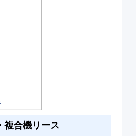
ス
・複合機リース