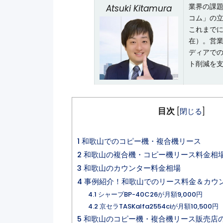
業界の課題
Atsuki Kitamura
コム」の
これまでに
在）。営業
ディアで
ト削減を
目次
[
閉じる
]
1
和歌山でのコピー機・複合機リース
2
和歌山の複合機・コピー機リース料金相
3
和歌山のカウンター料金相場
4
事例紹介！和歌山でのリース料金＆カウ
4.1
シャープBP-40C26が月額9,000円
4.2
京セラTASKalfa2554ciが月額10,500円
5
和歌山のコピー機・複合機リース販売店