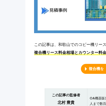
この記事は、和歌山でのコピー機リー
複合機リース料金相場とカウンター料
複合機を
この記事の監修者
OA機器販
北村 豊貴
人まで数