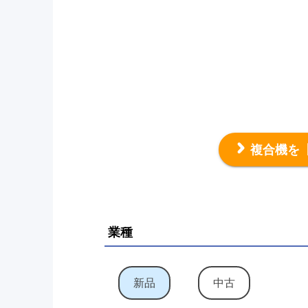
複合機を
業種
新品
中古