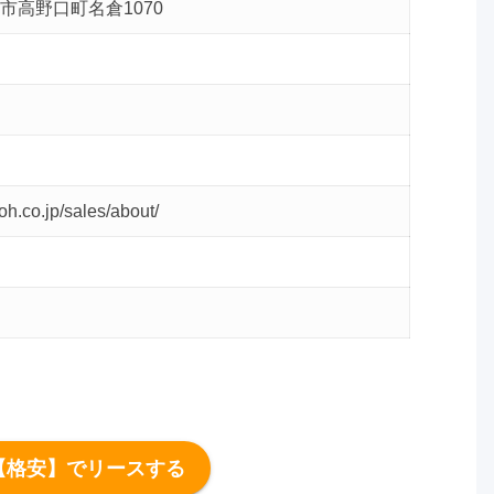
市高野口町名倉1070
oh.co.jp/sales/about/
【格安】でリースする