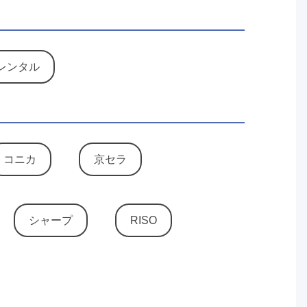
レンタル
コニカ
京セラ
シャープ
RISO