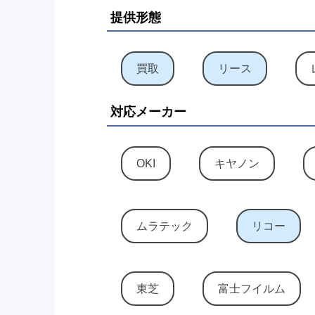
提供形態
買取
リース
対応メーカー
OKI
キヤノン
ムラテック
リコー
東芝
富士フイルム