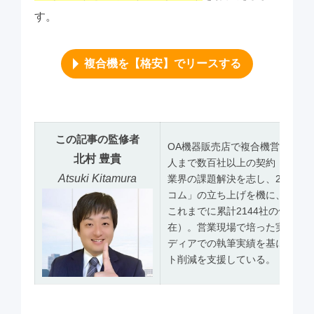
す。
複合機を【格安】でリースする
この記事の監修者
OA機器販売店で複合機営業を担
北村 豊貴
人まで数百社以上の契約・導入
Atsuki Kitamura
業界の課題解決を志し、2023
コム」の立ち上げを機に、見積
これまでに累計2144社の価格診断
在）。営業現場で培った実務ノウ
ディアでの執筆実績を基に、透
ト削減を支援している。