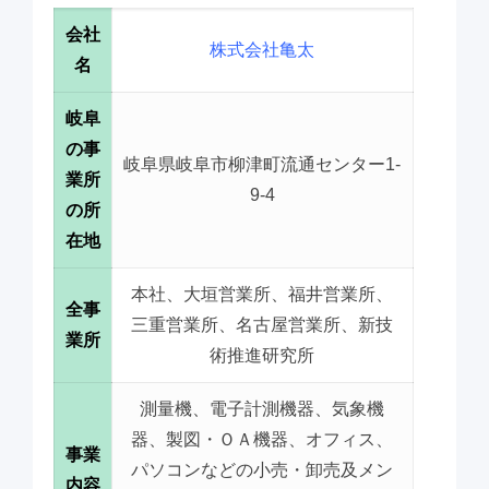
会社
株式会社亀太
名
岐阜
の事
岐阜県岐阜市柳津町流通センター1-
業所
9-4
の所
在地
本社、大垣営業所、福井営業所、
全事
三重営業所、名古屋営業所、新技
業所
術推進研究所
測量機、電子計測機器、気象機
器、製図・ＯＡ機器、オフィス、
事業
パソコンなどの小売・卸売及メン
内容