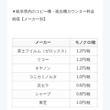
▼岐阜県内のコピー機・複合機カウンター料金
相場【メーカー別】
メーカー
モノクロ/枚
カラ
富士フイルム（ゼロックス）
1.2円/枚
12円
リコー
1.2円/枚
12円
キヤノン
1.2円/枚
12円
コニカミノルタ
1.0円/枚
10円
京セラ
0.6円/枚
6円
シャープ
0.8円/枚
8円
東芝
1.0円/枚
10円