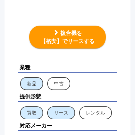
複合機を
【格安】でリースする
業種
新品
中古
提供形態
買取
リース
レンタル
対応メーカー