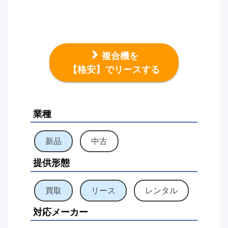
複合機を
【格安】でリースする
業種
新品
中古
提供形態
買取
リース
レンタル
対応メーカー