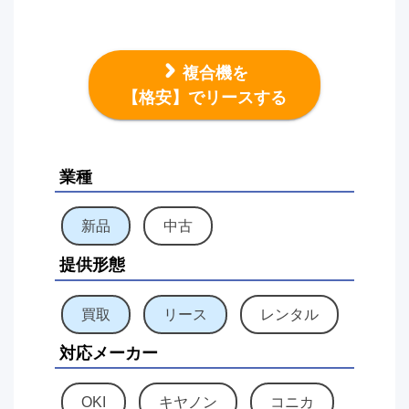
複合機を
【格安】でリースする
業種
新品
中古
提供形態
買取
リース
レンタル
対応メーカー
OKI
キヤノン
コニカ