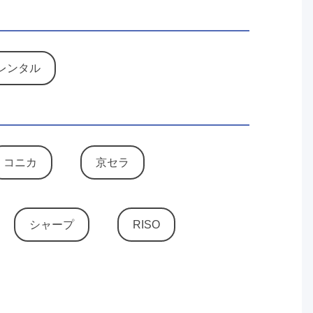
レンタル
コニカ
京セラ
シャープ
RISO