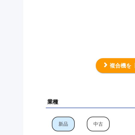
複合機を
業種
新品
中古