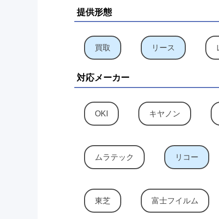
提供形態
買取
リース
対応メーカー
OKI
キヤノン
ムラテック
リコー
東芝
富士フイルム