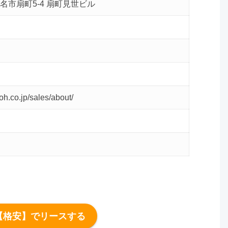
名市扇町5-4 扇町見世ビル
oh.co.jp/sales/about/
【格安】でリースする